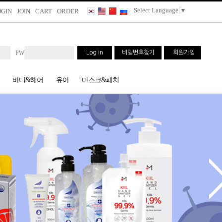
Select Language
▼
OGIN
JOIN
CART
ORDER
PW
Log in
비밀번호찾기
회원가입
바디&헤어
유아
마스크&패치