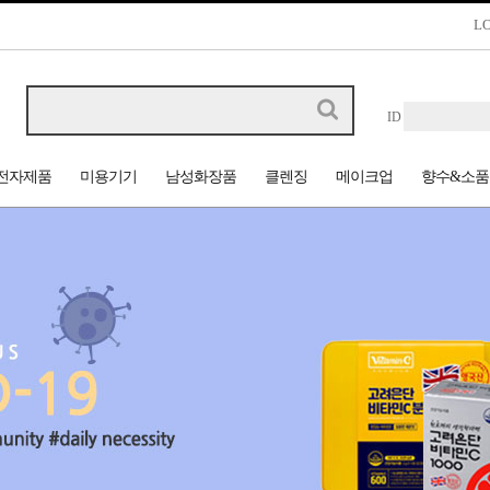
L
ID
전자제품
미용기기
남성화장품
클렌징
메이크업
향수&소품