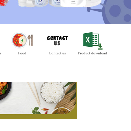
s
Food
Contact us
Product download