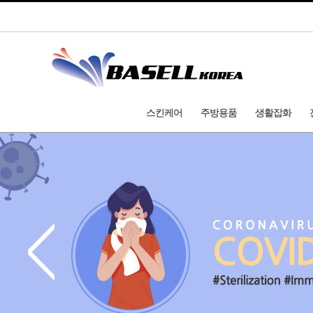
스킨케어
주방용품
생활잡화
<